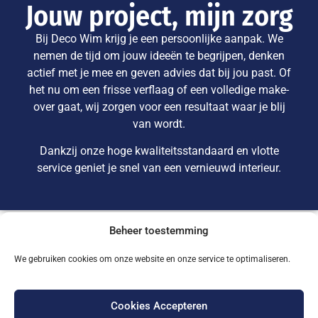
Jouw project, mijn zorg
Bij Deco Wim krijg je een persoonlijke aanpak. We
nemen de tijd om jouw ideeën te begrijpen, denken
actief met je mee en geven advies dat bij jou past. Of
het nu om een frisse verflaag of een volledige make-
over gaat, wij zorgen voor een resultaat waar je blij
van wordt.
Dankzij onze hoge kwaliteitsstandaard en vlotte
service geniet je snel van een vernieuwd interieur.
Beheer toestemming
Mijn belofte
We gebruiken cookies om onze website en onze service te optimaliseren.
Bij
Deco Wim
staan jouw wensen centraal. Na een
eerste contact – via mail of telefoon – kom ik
Cookies Accepteren